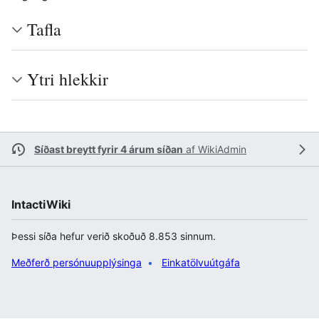
Tafla
Ytri hlekkir
Síðast breytt fyrir 4 árum síðan
af
WikiAdmin
IntactiWiki
Þessi síða hefur verið skoðuð 8.853 sinnum.
Meðferð persónuupplýsinga
Einkatölvuútgáfa