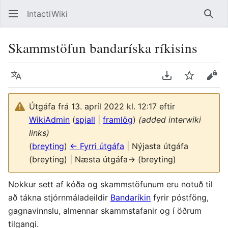
IntactiWiki
Leita
Skammstöfun bandaríska ríkisins
Tungumál
Sækja sem PDF
Vakta
Sko
Útgáfa frá 13. apríl 2022 kl. 12:17 eftir
WikiAdmin
(
spjall
|
framlög
)
(added interwiki
links)
(
breyting
)
← Fyrri útgáfa
| Nýjasta útgáfa
(breyting) | Næsta útgáfa→ (breyting)
Nokkur sett af kóða og skammstöfunum eru notuð til
að tákna stjórnmáladeildir
Bandaríkin
fyrir póstföng,
gagnavinnslu, almennar skammstafanir og í öðrum
tilgangi.