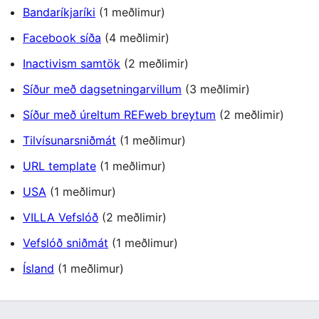
Bandaríkjaríki
(1 meðlimur)
Facebook síða
(4 meðlimir)
Inactivism samtök
(2 meðlimir)
Síður með dagsetningarvillum
(3 meðlimir)
Síður með úreltum REFweb breytum
(2 meðlimir)
Tilvísunarsniðmát
(1 meðlimur)
URL template
(1 meðlimur)
USA
(1 meðlimur)
VILLA Vefslóð
(2 meðlimir)
Vefslóð sniðmát
(1 meðlimur)
Ísland
(1 meðlimur)