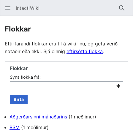
IntactiWiki
Leita
Flokkar
Eftirfarandi flokkar eru til á wiki-inu, og geta verið
notaðir eða ekki. Sjá einnig
eftirsótta flokka
.
Flokkar
Sýna flokka frá:
Birta
Aðgerðarsinni mánaðarins
(1 meðlimur)
BSM
(1 meðlimur)