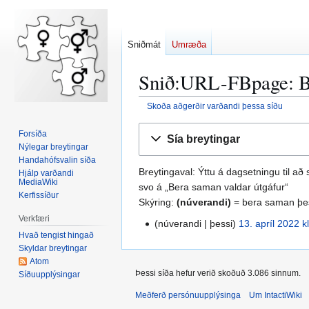
Sniðmát
Umræða
Snið:URL-FBpage: B
Skoða aðgerðir varðandi þessa síðu
Fara
Fara
Forsíða
Sía breytingar
í
í
Nýlegar breytingar
flakk
leit
Handahófsvalin síða
Breytingaval: Ýttu á dagsetningu til a
Hjálp varðandi
MediaWiki
svo á „Bera saman valdar útgáfur“
Kerfissíður
Skýring:
(núverandi)
= bera saman þes
Verkfæri
núverandi
þessi
13. apríl 2022 k
1
Hvað tengist hingað
3
Skyldar breytingar
.
Atom
a
Þessi síða hefur verið skoðuð 3.086 sinnum.
Síðuupplýsingar
p
Meðferð persónuupplýsinga
Um IntactiWiki
r