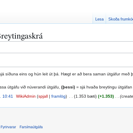
Lesa
Skoða frumkó
reytingaskrá
ð sjá síðuna eins og hún leit út þá. Hægt er að bera saman útgáfur með 
sa útgáfu við núverandi útgáfu,
(þessi)
= sjá hvaða breytingu útgáfan
l. 10:41
WikiAdmin
spjall
framlög
1.353 bæti
+1.353
create
Fyrirvarar
Farsímaútgáfa