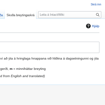
Skrá inn
L
ða
Skoða breytingaskrá
e
i
Hjálp
t
því að ýta á hringlaga hnappana við hliðina á dagsetningunni og ýta
 gerði,
m
= minniháttar breyting
d from English and translated