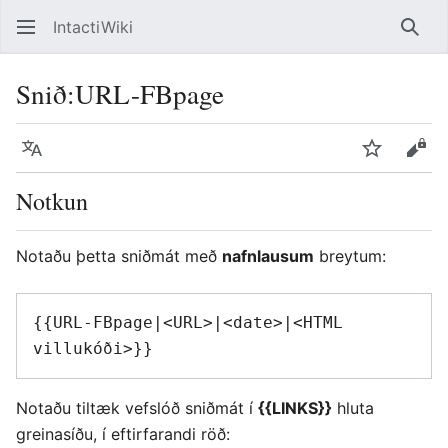
IntactiWiki
Leita
Snið
:
URL-FBpage
Tungumál
Vakta
Sko
Notkun
Notaðu þetta sniðmát með
nafnlausum
breytum:
{{URL-FBpage|<URL>|<date>|<HTML 
villukóði>}}
Notaðu tiltæk vefslóð sniðmát í
{{LINKS}}
hluta
greinasíðu, í eftirfarandi röð: