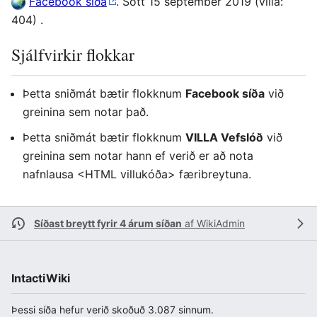
Facebook síða
. Sótt 15 september 2019 (villa:
404) .
Sjálfvirkir flokkar
Þetta sniðmát bætir flokknum
Facebook síða
við
greinina sem notar það.
Þetta sniðmát bætir flokknum
VILLA Vefslóð
við
greinina sem notar hann ef verið er að nota
nafnlausa <HTML villukóða> færibreytuna.
Síðast breytt fyrir 4 árum síðan
af
WikiAdmin
IntactiWiki
Þessi síða hefur verið skoðuð 3.087 sinnum.